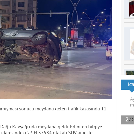
çarpışması sonucu meydana gelen trafik kazasında 11
 Dağlı Kavşağı'nda meydana geldi. Edinilen bilgiye
 idaresindeki 23 H 37584 plakalı SUV araç ile