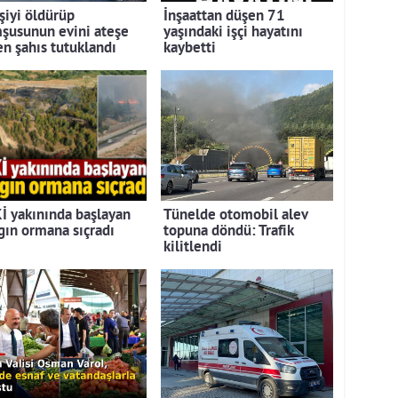
şiyi öldürüp
İnşaattan düşen 71
şusunun evini ateşe
yaşındaki işçi hayatını
en şahıs tutuklandı
kaybetti
İ yakınında başlayan
Tünelde otomobil alev
gın ormana sıçradı
topuna döndü: Trafik
kilitlendi