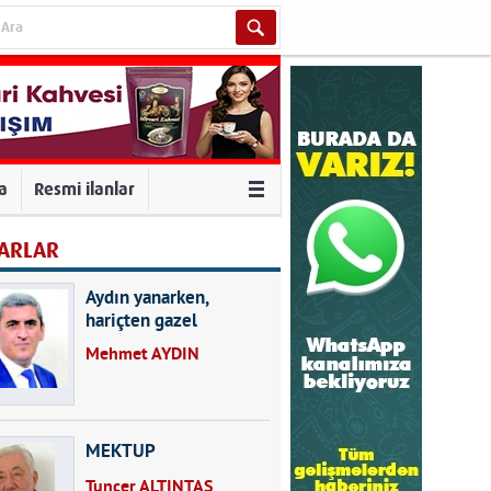
va
Resmi ilanlar
ARLAR
Aydın yanarken,
hariçten gazel
okuyarak kalpleri de
Mehmet AYDIN
kırmayın...
MEKTUP
Tuncer ALTINTAŞ