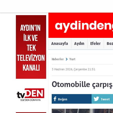
Anasayfa
Aydın
Efeler
Bo
Haberler
Yurt
3 Haziran 2026, Çarşamba 21:51
Otomobille çarpışa
Beğen
Tweet