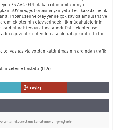
yen 23 AAG 044 plakalı otomobil çarpıştı.
kan SUV araç yol ortasına yan yattı. Feci kazada, her iki
andı. İhbar üzerine olay yerine çok sayıda ambulans ve
lk yardım ekiplerinin olay yerindeki ilk müdahalelerinin
kaldırılarak tedavi altına alındı. Polis ekipleri ise
dına güvenlik önlemleri alarak trafiği kontrollü bir
ciler vasıtasıyla yoldan kaldırılmasının ardından trafik
plı inceleme başlattı.
(İHA)
Paylaş
rumları okuyucuların kendilerine ait görüşlerdir.