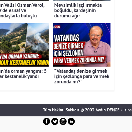
ın Valisi Osman Varol,
Mevsimlik işçi ırmakta
e'de esnaf ve
boğuldu, kardeşinin
andaşlarla buluştu
durumu ağır
ın'da orman yangını: 5
“Vatandaş denize girmek
ar kestanelik yandı
için şezlonga para vermek
zorunda mı?”
Tüm Hakları Saklıdır © 2003 Aydın DENGE
• İzin