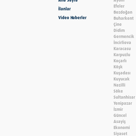
Ana Sayfa
Aydın
Efeler
İlanlar
Bozdoğan
Video Haberler
Buharkent
Çine
Didim
Germencik
İncirliova
Karacasu
Karpuzlu
Koçarlı
Köşk
Kuşadası
Kuyucak
Nazilli
Söke
Sultanhisar
Yenipazar
İzmir
Güncel
Asayiş
Ekonomi
Siyaset