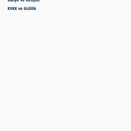
Künye ve İletişim
KVKK ve Gizlilik
SEVMESİNİ
BİLECEKSİN
Önder Eyvaz - Vaiz
KENDİNE HAKSIZLIK
ETME
Derya Demir
AYDIN’IN ALTIN
MEYVESİ: İNCİR
Hatice Tosun