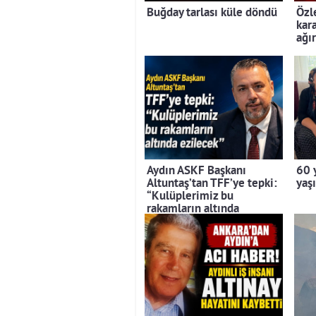
Buğday tarlası küle döndü
Özl
kara
ağı
Aydın ASKF Başkanı
60 
Altuntaş’tan TFF’ye tepki:
yaş
“Kulüplerimiz bu
rakamların altında
ezilecek”