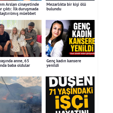
em Arslan cinayetinde
Mezarlıkta bir kişi ölü
r çıktı: İlk duruşmada
bulundu
rlaştırılmış müebbet
yaşında anne, 65
Genç kadın kansere
ında baba oldular
yenildi