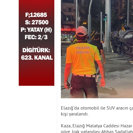
Elazığ’da otomobil ile SUV aracın 
kişi yaralandı.
Kaza, Elazığ Malatya Caddesi Hazar
göre, Irak vatandaşı Abbas Sadallah