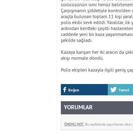
sürücüsünün ismi henüz belirleneme
Çarpışmanın şiddetiyle kontrolden çı
araçta bulunan toplam 11 kişi yaral
polis ekibi sevk edildi. Yaralılar, i
ardından kentteki çeşitli hastanelere 
caddede yeni bir kaza yaşanmaması a
şekilde sağladı.
Kazaya karışan her iki aracın da çeki
akışı normale döndü.
Polis ekipleri kazayla ilgili geniş ça
Beğen
Tweet
YORUMLAR
ÖNEMLİ NOT:
Bu sayfalarda yayınlanan okur yo