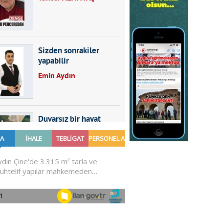
Sizden sonrakiler
yapabilir
Emin Aydın
Duvarsız bir hayat
Furkan SARICA
GÜNDEMDE NELER
OLMALI?
Ali Sarayköylü