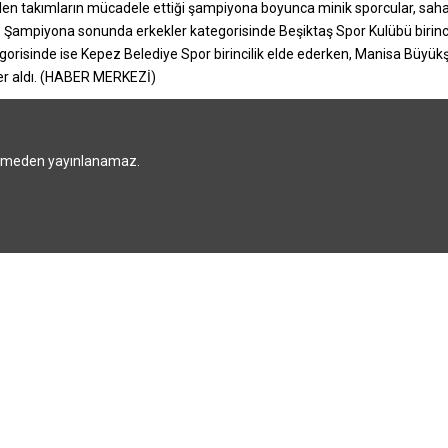
 gelen takımların mücadele ettiği şampiyona boyunca minik sporcular, sa
ampiyona sonunda erkekler kategorisinde Beşiktaş Spor Kulübü birinci, M
egorisinde ise Kepez Belediye Spor birincilik elde ederken, Manisa Büyü
er aldı. (HABER MERKEZİ)
rilmeden yayınlanamaz.