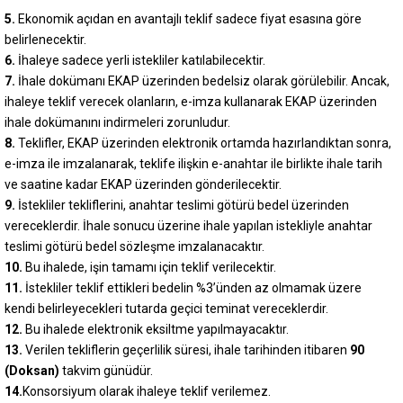
5.
Ekonomik açıdan en avantajlı teklif sadece fiyat esasına göre
belirlenecektir.
6.
İhaleye sadece yerli istekliler katılabilecektir.
7.
İhale dokümanı EKAP üzerinden bedelsiz olarak görülebilir. Ancak,
ihaleye teklif verecek olanların, e-imza kullanarak EKAP üzerinden
ihale dokümanını indirmeleri zorunludur.
8.
Teklifler, EKAP üzerinden elektronik ortamda hazırlandıktan sonra,
e-imza ile imzalanarak, teklife ilişkin e-anahtar ile birlikte ihale tarih
ve saatine kadar EKAP üzerinden gönderilecektir.
9.
İstekliler tekliflerini, anahtar teslimi götürü bedel üzerinden
vereceklerdir. İhale sonucu üzerine ihale yapılan istekliyle anahtar
teslimi götürü bedel sözleşme imzalanacaktır.
10.
Bu ihalede, işin tamamı için teklif verilecektir.
11.
İstekliler teklif ettikleri bedelin %3’ünden az olmamak üzere
kendi belirleyecekleri tutarda geçici teminat vereceklerdir.
12.
Bu ihalede elektronik eksiltme yapılmayacaktır.
13.
Verilen tekliflerin geçerlilik süresi, ihale tarihinden itibaren
90
(Doksan)
takvim günüdür.
14.
Konsorsiyum olarak ihaleye teklif verilemez.