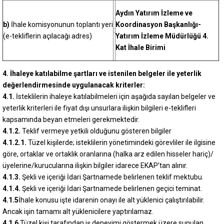
Aydın Yatırım İzleme ve
b)
İhale komisyonunun toplantı yeri
Koordinasyon Başkanlığı-
:
(e-tekliflerin açılacağı adres)
Yatırım İzleme Müdürlüğü 4.
Kat İhale Birimi
4. İhaleye katılabilme şartları ve istenilen belgeler ile yeterlik
değerlendirmesinde uygulanacak kriterler:
4.1.
İsteklilerin ihaleye katılabilmeleri için aşağıda sayılan belgeler ve
yeterlik kriterleri ile fiyat dışı unsurlara ilişkin bilgileri e-teklifleri
kapsamında beyan etmeleri gerekmektedir.
4.1.2.
Teklif vermeye yetkili olduğunu gösteren bilgiler
4.1.2.1.
Tüzel kişilerde; isteklilerin yönetimindeki görevliler ile ilgisine
göre, ortaklar ve ortaklık oranlarına (halka arz edilen hisseler hariç)/
üyelerine/kurucularına ilişkin bilgiler idarece EKAP’tan alınır.
4.1.3.
Şekli ve içeriği İdari Şartnamede belirlenen teklif mektubu.
4.1.4.
Şekli ve içeriği İdari Şartnamede belirlenen geçici teminat.
4.1.5
İhale konusu işte idarenin onayı ile alt yüklenici çalıştırılabilir.
Ancak işin tamamı alt yüklenicilere yaptırılamaz.
4.1.6
Tüzel kişi tarafından iş deneyimi göstermek üzere sunulan