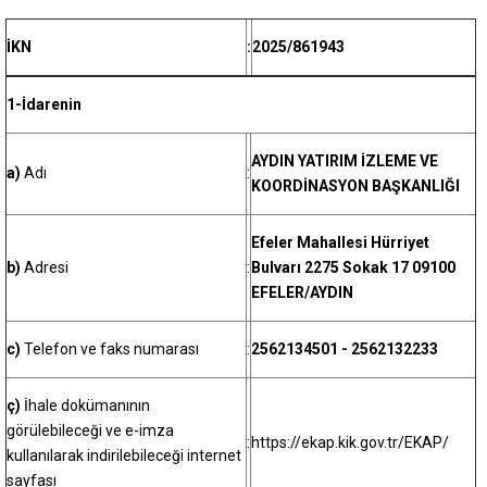
İKN
:
2025/861943
1-İdarenin
AYDIN YATIRIM İZLEME VE
a)
Adı
:
KOORDİNASYON BAŞKANLIĞI
Efeler Mahallesi Hürriyet
b)
Adresi
:
Bulvarı 2275 Sokak 17 09100
EFELER/AYDIN
c)
Telefon ve faks numarası
:
2562134501 - 2562132233
ç)
İhale dokümanının
görülebileceği ve e-imza
:
https://ekap.kik.gov.tr/EKAP/
kullanılarak indirilebileceği internet
sayfası