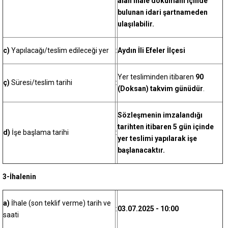
alan ihale dokümanı içinde
bulunan idari şartnameden
ulaşılabilir.
c)
Yapılacağı/teslim edileceği yer
:
Aydın İli Efeler İlçesi
Yer tesliminden itibaren
90
ç)
Süresi/teslim tarihi
:
(Doksan) takvim günüdür
.
Sözleşmenin imzalandığı
tarihten itibaren 5 gün içinde
d)
İşe başlama tarihi
:
yer teslimi yapılarak işe
başlanacaktır.
3-İhalenin
a)
İhale (son teklif verme) tarih ve
:
03.07.2025 - 10:00
saati