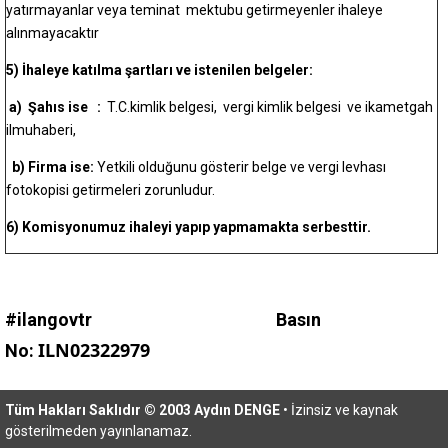
yatırmayanlar veya teminat mektubu getirmeyenler ihaleye
alınmayacaktır
5) İhaleye katılma şartları ve istenilen belgeler:
a)
Şahıs ise :
T.C.kimlik belgesi, vergi kimlik belgesi ve ikametgah
ilmuhaberi,
b)
Firma ise:
Yetkili olduğunu gösterir belge ve vergi levhası
fotokopisi getirmeleri zorunludur.
6)
Komisyonumuz ihaleyi yapıp yapmamakta serbesttir.
#ilangovtr Basın
ILN02322979
No:
Tüm Hakları Saklıdır © 2003 Aydın DENGE
• İzinsiz ve kaynak
gösterilmeden yayınlanamaz.