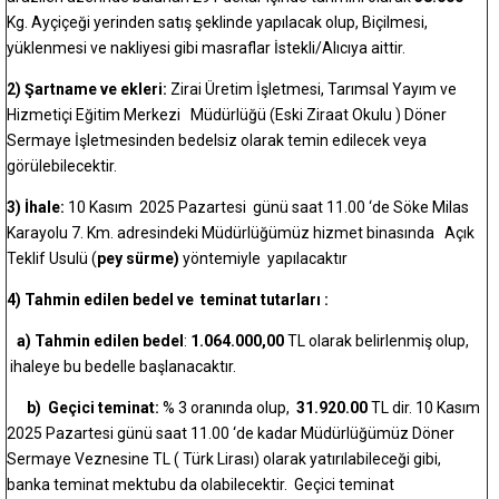
Kg. Ayçiçeği yerinden satış şeklinde yapılacak olup, Biçilmesi,
yüklenmesi ve nakliyesi gibi masraflar İstekli/Alıcıya aittir.
2) Şartname ve ekleri:
Zirai Üretim İşletmesi, Tarımsal Yayım ve
Hizmetiçi Eğitim Merkezi Müdürlüğü (Eski Ziraat Okulu ) Döner
Sermaye İşletmesinden bedelsiz olarak temin edilecek veya
görülebilecektir.
3) İhale:
10 Kasım 2025 Pazartesi günü saat 11.00 ‘de Söke Milas
Karayolu 7. Km. adresindeki Müdürlüğümüz hizmet binasında Açık
Teklif Usulü (
pey sürme)
yöntemiyle yapılacaktır
4) Tahmin edilen bedel ve teminat tutarları :
a)
Tahmin edilen bedel
:
1.064.000,00
TL olarak belirlenmiş olup,
ihaleye bu bedelle başlanacaktır.
b) Geçici teminat:
% 3 oranında olup,
31.920.00
TL dir. 10 Kasım
2025 Pazartesi günü saat 11.00 ‘de kadar Müdürlüğümüz Döner
Sermaye Veznesine TL ( Türk Lirası) olarak yatırılabileceği gibi,
banka teminat mektubu da olabilecektir. Geçici teminat