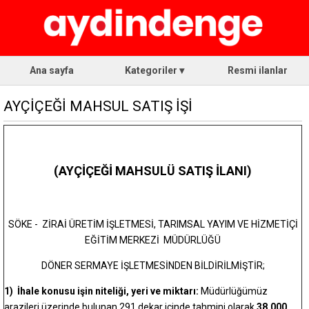
Ana sayfa
Kategoriler ▾
Resmi ilanlar
AYÇİÇEĞİ MAHSUL SATIŞ İŞİ
(AYÇİÇEĞİ MAHSULÜ SATIŞ İLANI)
SÖKE - ZİRAİ ÜRETİM İŞLETMESİ, TARIMSAL YAYIM VE HİZMETİÇİ
EĞİTİM MERKEZİ MÜDÜRLÜĞÜ
DÖNER SERMAYE İŞLETMESİNDEN BİLDİRİLMİŞTİR;
1) İhale konusu işin niteliği, yeri ve miktarı:
Müdürlüğümüz
arazileri üzerinde bulunan 291 dekar içinde tahmini olarak
38.000