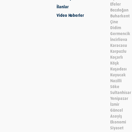
Efeler
İlanlar
Bozdoğan
Video Haberler
Buharkent
Çine
Didim
Germencik
İncirliova
Karacasu
Karpuzlu
Koçarlı
Köşk
Kuşadası
Kuyucak
Nazilli
Söke
Sultanhisar
Yenipazar
İzmir
Güncel
Asayiş
Ekonomi
Siyaset