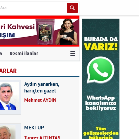
va
Resmi ilanlar
ARLAR
Aydın yanarken,
hariçten gazel
okuyarak kalpleri de
Mehmet AYDIN
kırmayın...
MEKTUP
Tuncer ALTINTAŞ