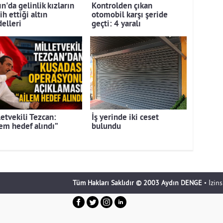
n'da gelinlik kızların
Kontrolden çıkan
ih ettiği altın
otomobil karşı şeride
elleri
geçti: 4 yaralı
letvekili Tezcan:
İş yerinde iki ceset
lem hedef alındı”
bulundu
Tüm Hakları Saklıdır © 2003 Aydın DENGE
• İzin