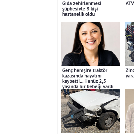
Gıda zehirlenmesi
ATV 
şüphesiyle 8 kişi
hastanelik oldu
Genç hemşire traktör
Zin
kazasında hayatını
yara
kaybetti... Henüz 2,5
yaşında bir bebeği vardı