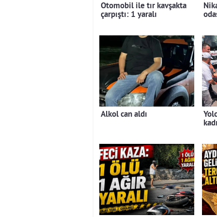
Otomobil ile tır kavşakta
Nik
çarpıştı: 1 yaralı
oda
Alkol can aldı
Yol
kad