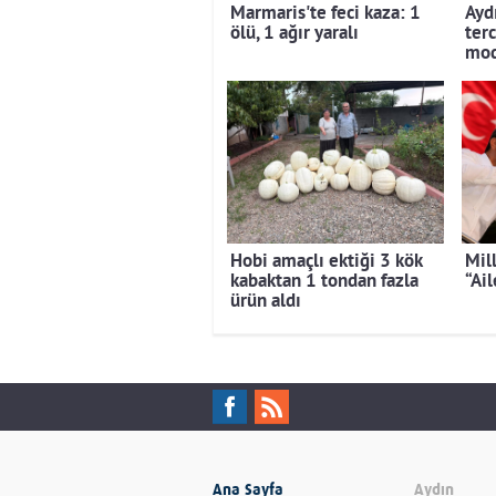
Marmaris'te feci kaza: 1
Aydı
ölü, 1 ağır yaralı
terc
mod
Hobi amaçlı ektiği 3 kök
Mil
kabaktan 1 tondan fazla
“Ai
ürün aldı
Ana Sayfa
Aydın