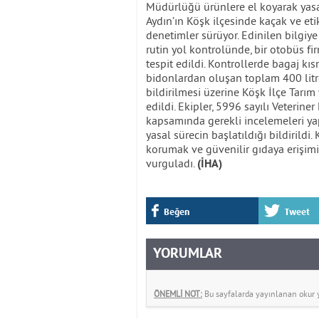
Müdürlüğü ürünlere el koyarak yasal
Aydın’ın Köşk ilçesinde kaçak ve et
denetimler sürüyor. Edinilen bilgiy
rutin yol kontrolünde, bir otobüs f
tespit edildi. Kontrollerde bagaj kıs
bidonlardan oluşan toplam 400 litr
bildirilmesi üzerine Köşk İlçe Tar
edildi. Ekipler, 5996 sayılı Veterine
kapsamında gerekli incelemeleri yapa
yasal sürecin başlatıldığı bildirild
korumak ve güvenilir gıdaya erişimi
vurguladı.
(İHA)
Beğen
Tweet
YORUMLAR
ÖNEMLİ NOT:
Bu sayfalarda yayınlanan okur yo