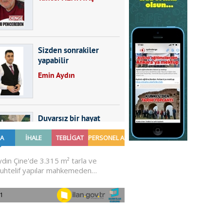
Sizden sonrakiler
yapabilir
Emin Aydın
Duvarsız bir hayat
Furkan SARICA
GÜNDEMDE NELER
OLMALI?
Ali Sarayköylü