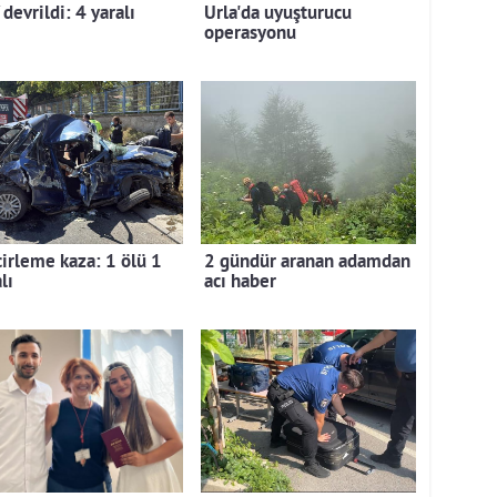
devrildi: 4 yaralı
Urla'da uyuşturucu
operasyonu
cirleme kaza: 1 ölü 1
2 gündür aranan adamdan
lı
acı haber