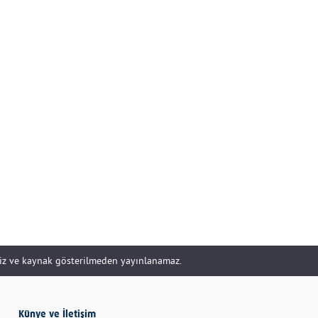
DOĞRU YÖNETİLİR?
Uzm. Özge Apak
Çerçioğlu'nu Kurtaran
Paralar...
SERHAN SEYHAN
KISSA’DAN HİSSE…
İBRAHİM AYVAZOĞLU
siz ve kaynak gösterilmeden yayınlanamaz.
Vicdan, kanla ölçülmez
Selime Aydemir
Künye ve İletişim