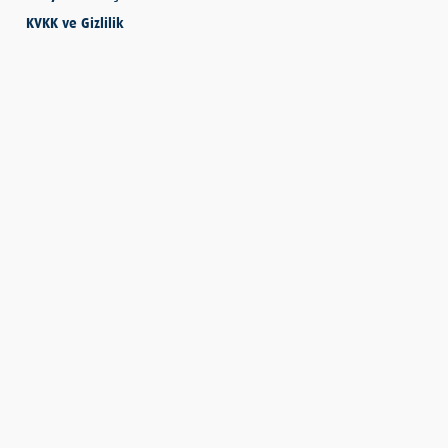
KVKK ve Gizlilik
SEVMESİNİ
BİLECEKSİN
Önder Eyvaz - Vaiz
KENDİNE HAKSIZLIK
ETME
Derya Demir
AYDIN’IN ALTIN
MEYVESİ: İNCİR
Hatice Tosun