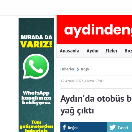
Anasayfa
Aydın
Efeler
Bo
Haberler
Köşk
12 Aralık 2025, Cuma 17:01
Aydın'da otobüs b
yağ çıktı
Beğen
Tweet