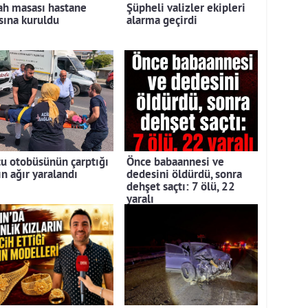
ah masası hastane
Şüpheli valizler ekipleri
sına kuruldu
alarma geçirdi
cu otobüsünün çarptığı
Önce babaannesi ve
ın ağır yaralandı
dedesini öldürdü, sonra
dehşet saçtı: 7 ölü, 22
yaralı