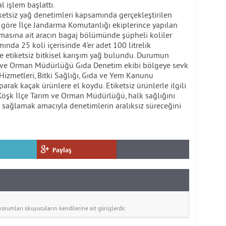
 işlem başlattı.
iketsiz yağ denetimleri kapsamında gerçekleştirilen
e göre İlçe Jandarma Komutanlığı ekiplerince yapılan
irmasına ait aracın bagaj bölümünde şüpheli koliler
mında 25 koli içerisinde 4’er adet 100 litrelik
e etiketsiz bitkisel karışım yağ bulundu. Durumun
ım ve Orman Müdürlüğü Gıda Denetim ekibi bölgeye sevk
r Hizmetleri, Bitki Sağlığı, Gıda ve Yem Kanunu
rak kaçak ürünlere el koydu. Etiketsiz ürünlerle ilgili
i. Köşk İlçe Tarım ve Orman Müdürlüğü, halk sağlığını
 sağlamak amacıyla denetimlerin aralıksız süreceğini
Paylaş
rumları okuyucuların kendilerine ait görüşlerdir.