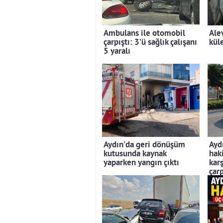
Ambulans ile otomobil
Ale
çarpıştı: 3’ü sağlık çalışanı
kül
5 yaralı
Aydın'da geri dönüşüm
Ayd
kutusunda kaynak
hak
yaparken yangın çıktı
kar
çarp