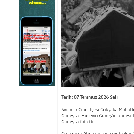
Tarih: 07 Temmuz 2026 Salı
Aydın'ın Çine ilçesi Gökyaka Mahall
Güneş ve Hüseyin Güneş'in annesi, M
Güneş vefat etti.
Cenazesi, öğle namazına müteakip M