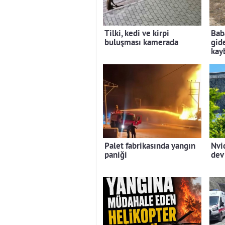
Tilki, kedi ve kirpi
Bab
buluşması kamerada
gid
kay
Palet fabrikasında yangın
Nvi
paniği
dev