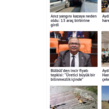
Anız yangını kazaya neden
Ayd
oldu: 13 araç birbirine
hare
girdi
Bülbül’den incir fiyatı
Ayd
tepkisi: “Üretici büyük bir
Has
bilinmezlik içinde”
çek