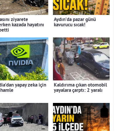
asını ziyarete
Aydın’da pazar günü
erken kazada hayatını
kavurucu sıcak!
betti
dia'dan yapay zeka için
Kaldırıma çıkan otomobil
 hamle
yayalara çarptı: 2 yaralı