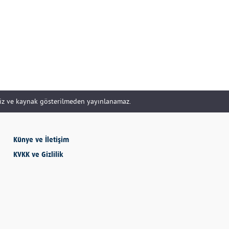
DOĞRU YÖNETİLİR?
Uzm. Özge Apak
Çerçioğlu'nu Kurtaran
Paralar...
SERHAN SEYHAN
siz ve kaynak gösterilmeden yayınlanamaz.
KISSA’DAN HİSSE…
Künye ve İletişim
İBRAHİM AYVAZOĞLU
KVKK ve Gizlilik
Vicdan, kanla ölçülmez
Selime Aydemir