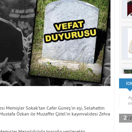
esi Memişler Sokak’tan Cafer Güneş'in eşi, Selahattin
ustafa Özkan ile Muzaffer Çötel'in kayınvalidesi Zehra
emişler Mezarlığı’nda toprağa verilecektir