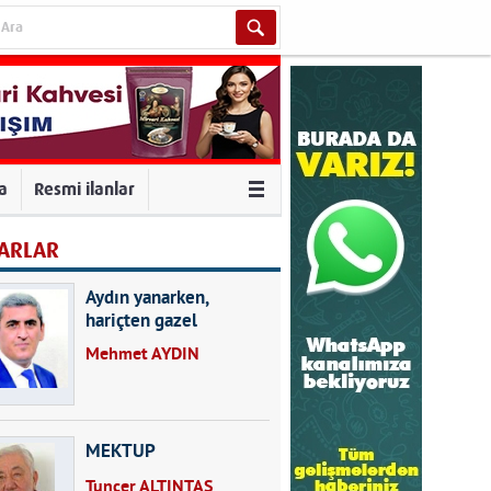
va
Resmi ilanlar
ARLAR
Aydın yanarken,
hariçten gazel
okuyarak kalpleri de
Mehmet AYDIN
kırmayın...
MEKTUP
Tuncer ALTINTAŞ