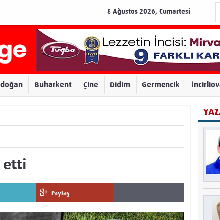
8 Ağustos 2026, Cumartesi
zdoğan
Buharkent
Çine
Didim
Germencik
İncirlio
YAZ
etti
Paylaş