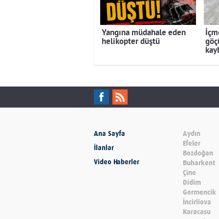
Yangına müdahale eden
İçm
helikopter düştü
göçü
kay
Ana Sayfa
Aydın
Efeler
İlanlar
Bozdoğan
Video Haberler
Buharkent
Çine
Didim
Germencik
İncirliova
Karacasu