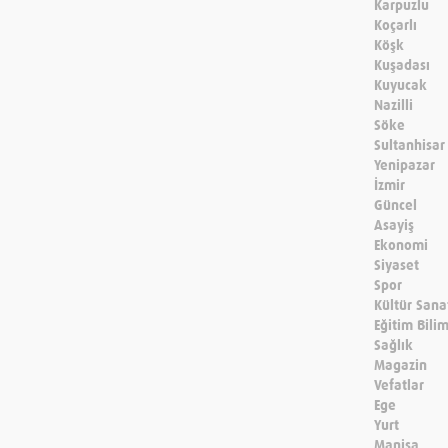
Karpuzlu
Koçarlı
Köşk
Kuşadası
Kuyucak
Nazilli
Söke
Sultanhisar
Yenipazar
İzmir
Güncel
Asayiş
Ekonomi
Siyaset
Spor
Kültür Sana
Eğitim Bili
Sağlık
Magazin
Vefatlar
Ege
Yurt
Manisa