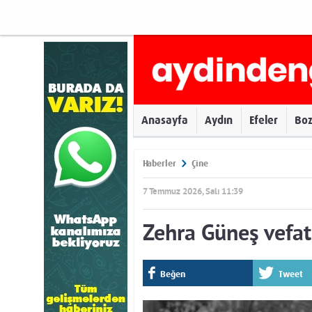
Anasayfa
Aydın
Efeler
Bo
Haberler
Çine
7 Temmuz 2026, Salı 11:39
Zehra Güneş vefat 
Beğen
Tweet