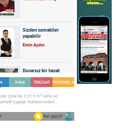
Sizden sonrakiler
yapabilir
Emin Aydın
Duvarsız bir hayat
Furkan SARICA
GÜNDEMDE NELER
OLMALI?
Ali Sarayköylü