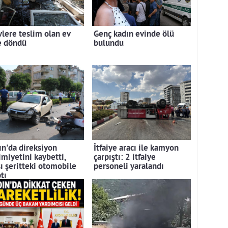
vlere teslim olan ev
Genç kadın evinde ölü
e döndü
bulundu
ın'da direksiyon
İtfaiye aracı ile kamyon
imiyetini kaybetti,
çarpıştı: 2 itfaiye
şı şeritteki otomobile
personeli yaralandı
tı