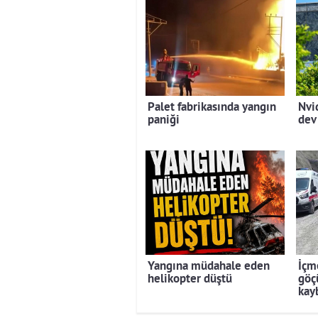
Palet fabrikasında yangın
Nvi
paniği
dev
Yangına müdahale eden
İçm
helikopter düştü
göçü
kay