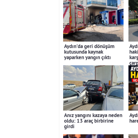
Aydın'da geri dönüşüm
Ayd
kutusunda kaynak
hak
yaparken yangın çıktı
kar
çarp
Anız yangını kazaya neden
Ayd
oldu: 13 araç birbirine
hare
girdi