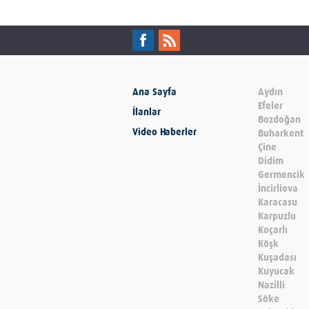
Ana Sayfa
Aydın
Efeler
İlanlar
Bozdoğan
Video Haberler
Buharkent
Çine
Didim
Germencik
İncirliova
Karacasu
Karpuzlu
Koçarlı
Köşk
Kuşadası
Kuyucak
Nazilli
Söke