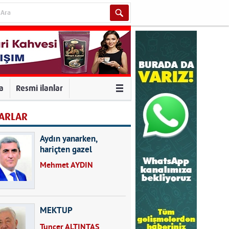
va
Resmi ilanlar
ARLAR
Aydın yanarken,
hariçten gazel
okuyarak kalpleri de
Mehmet AYDIN
kırmayın...
MEKTUP
Tuncer ALTINTAŞ