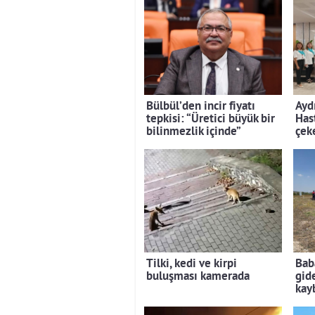
Bülbül’den incir fiyatı
Ayd
tepkisi: “Üretici büyük bir
Has
bilinmezlik içinde”
çek
Tilki, kedi ve kirpi
Bab
buluşması kamerada
gid
kay