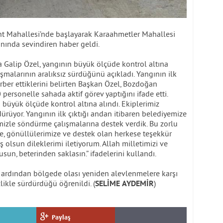
nt Mahallesi’nde başlayarak Karaahmetler Mahallesi
ınında sevindiren haber geldi.
Galip Özel, yangının büyük ölçüde kontrol altına
şmalarının aralıksız sürdüğünü açıkladı. Yangının ilk
rber ettiklerini belirten Başkan Özel, Bozdoğan
 personelle sahada aktif görev yaptığını ifade etti.
büyük ölçüde kontrol altına alındı. Ekiplerimiz
rüyor. Yangının ilk çıktığı andan itibaren belediyemize
mizle söndürme çalışmalarına destek verdik. Bu zorlu
e, gönüllülerimize ve destek olan herkese teşekkür
olsun dileklerimi iletiyorum. Allah milletimizi ve
sun, beterinden saklasın.” ifadelerini kullandı.
n ardından bölgede olası yeniden alevlenmelere karşı
zlikle sürdürdüğü öğrenildi. (
)
SELİME
AYDEMİR
Paylaş