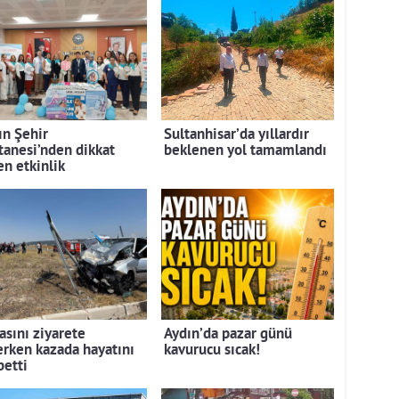
ın Şehir
Sultanhisar’da yıllardır
tanesi’nden dikkat
beklenen yol tamamlandı
en etkinlik
asını ziyarete
Aydın’da pazar günü
erken kazada hayatını
kavurucu sıcak!
betti