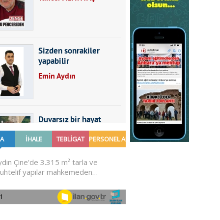
Sizden sonrakiler
yapabilir
Emin Aydın
Duvarsız bir hayat
Furkan SARICA
GÜNDEMDE NELER
OLMALI?
Ali Sarayköylü