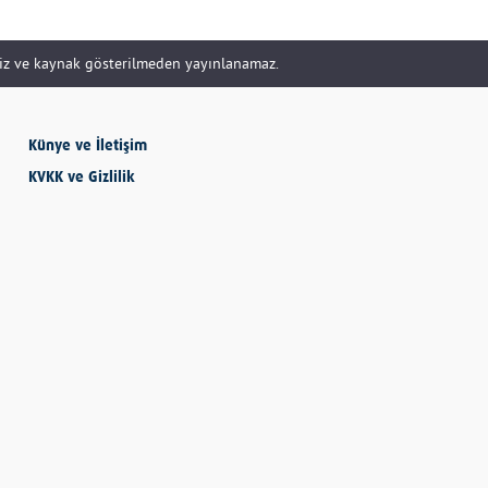
siz ve kaynak gösterilmeden yayınlanamaz.
SEVMESİNİ
BİLECEKSİN
Önder Eyvaz - Vaiz
Künye ve İletişim
KVKK ve Gizlilik
KENDİNE HAKSIZLIK
ETME
Derya Demir
AYDIN’IN ALTIN
MEYVESİ: İNCİR
Hatice Tosun