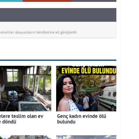
rumları okuyucuların kendilerine ait görüşlerdir.
vlere teslim olan ev
Genç kadın evinde ölü
e döndü
bulundu