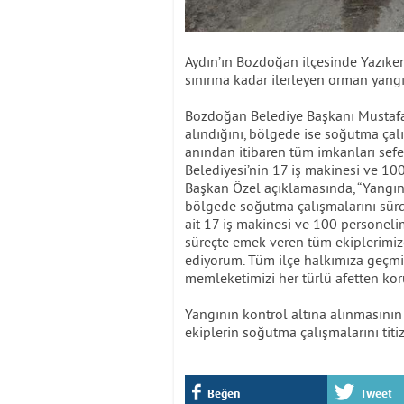
Aydın’ın Bozdoğan ilçesinde Yazıke
sınırına kadar ilerleyen orman yang
Bozdoğan Belediye Başkanı Mustafa 
alındığını, bölgede ise soğutma çalı
anından itibaren tüm imkanları sefe
Belediyesi’nin 17 iş makinesi ve 100
Başkan Özel açıklamasında, “Yangın 
bölgede soğutma çalışmalarını sürdü
ait 17 iş makinesi ve 100 personeli
süreçte emek veren tüm ekiplerimiz
ediyorum. Tüm ilçe halkımıza geçmiş 
memleketimizi her türlü afetten koru
Yangının kontrol altına alınmasını
ekiplerin soğutma çalışmalarını titi
Beğen
Tweet