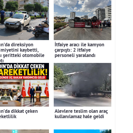
ın'da direksiyon
İtfaiye aracı ile kamyon
imiyetini kaybetti,
çarpıştı: 2 itfaiye
şı şeritteki otomobile
personeli yaralandı
tı
ın’da dikkat çeken
Alevlere teslim olan araç
ketlilik
kullanılamaz hale geldi