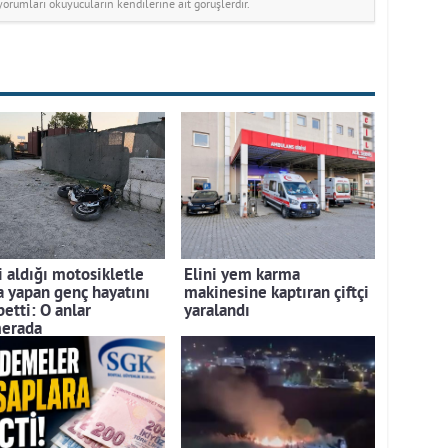
rumları okuyucuların kendilerine ait görüşlerdir.
i aldığı motosikletle
Elini yem karma
a yapan genç hayatını
makinesine kaptıran çiftçi
etti: O anlar
yaralandı
erada