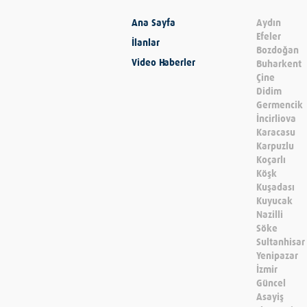
Ana Sayfa
Aydın
Efeler
İlanlar
Bozdoğan
Video Haberler
Buharkent
Çine
Didim
Germencik
İncirliova
Karacasu
Karpuzlu
Koçarlı
Köşk
Kuşadası
Kuyucak
Nazilli
Söke
Sultanhisar
Yenipazar
İzmir
Güncel
Asayiş