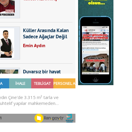
Küller Arasında Kalan
Sadece Ağaçlar Değil
Emin Aydın
Duvarsız bir hayat
Furkan SARICA
GÜNDEMDE NELER
OLMALI?
Ali Sarayköylü