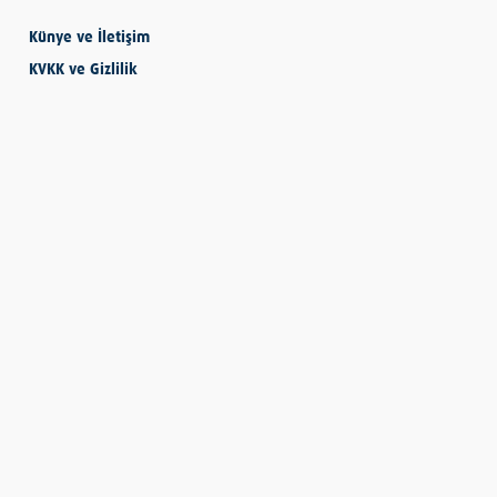
Künye ve İletişim
KVKK ve Gizlilik
SEVMESİNİ
BİLECEKSİN
Önder Eyvaz - Vaiz
KENDİNE HAKSIZLIK
ETME
Derya Demir
AYDIN’IN ALTIN
MEYVESİ: İNCİR
Hatice Tosun