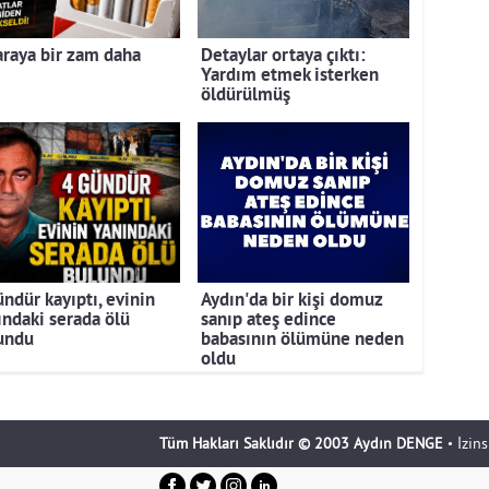
araya bir zam daha
Detaylar ortaya çıktı:
Yardım etmek isterken
öldürülmüş
ündür kayıptı, evinin
Aydın'da bir kişi domuz
ındaki serada ölü
sanıp ateş edince
undu
babasının ölümüne neden
oldu
Tüm Hakları Saklıdır © 2003 Aydın DENGE
• İzin