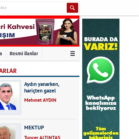
va
Resmi ilanlar
ARLAR
Aydın yanarken,
hariçten gazel
okuyarak kalpleri de
Mehmet AYDIN
kırmayın...
MEKTUP
Tuncer ALTINTAŞ