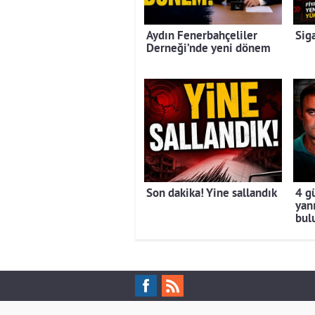
Aydın Fenerbahçeliler
Sig
Derneği’nde yeni dönem
Son dakika! Yine sallandık
4 g
yan
bul