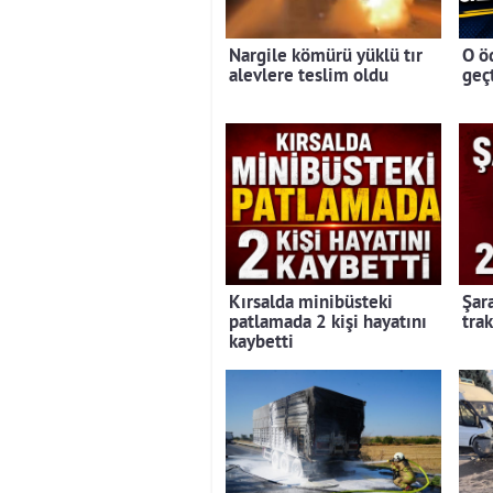
Nargile kömürü yüklü tır
O ö
alevlere teslim oldu
geç
Kırsalda minibüsteki
Şar
patlamada 2 kişi hayatını
trak
kaybetti