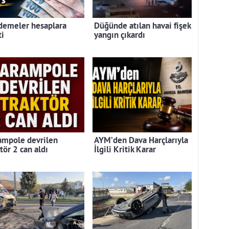
demeler hesaplara
Düğünde atılan havai fişek
ti
yangın çıkardı
ampole devrilen
AYM’den Dava Harçlarıyla
tör 2 can aldı
İlgili Kritik Karar