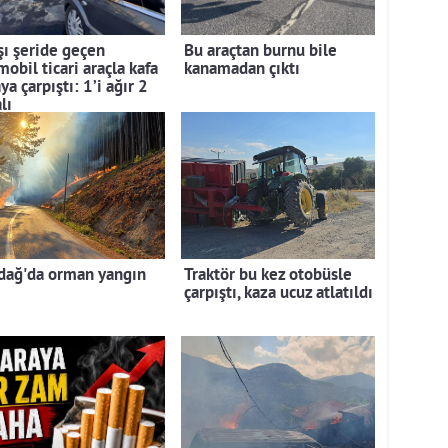
şı şeride geçen
Bu araçtan burnu bile
obil ticari araçla kafa
kanamadan çıktı
ya çarpıştı: 1’i ağır 2
lı
dağ'da orman yangın
Traktör bu kez otobüsle
çarpıştı, kaza ucuz atlatıldı