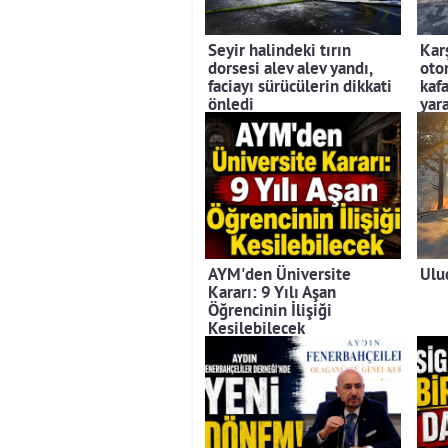
Seyir halindeki tırın
Kar
dorsesi alev alev yandı,
otom
faciayı sürücülerin dikkati
kafa
önledi
yara
AYM'den Üniversite
Ulu
Kararı: 9 Yılı Aşan
Öğrencinin İlişiği
Kesilebilecek