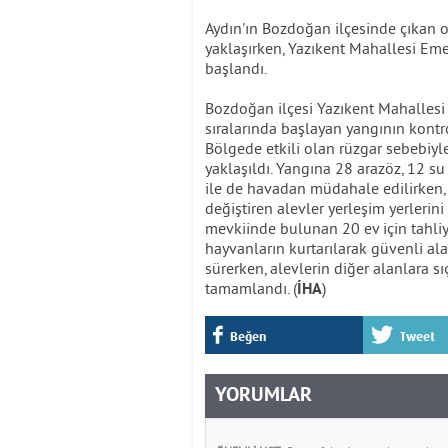
Aydın'ın Bozdoğan ilçesinde çıkan 
yaklaşırken, Yazıkent Mahallesi Em
başlandı.
Bozdoğan ilçesi Yazıkent Mahallesi 
sıralarında başlayan yangının kontrol
Bölgede etkili olan rüzgar sebebiyle
yaklaşıldı. Yangına 28 arazöz, 12 su
ile de havadan müdahale edilirken, e
değiştiren alevler yerleşim yerleri
mevkiinde bulunan 20 ev için tahli
hayvanların kurtarılarak güvenli al
sürerken, alevlerin diğer alanlara sı
tamamlandı. (
)
İHA
Beğen
Tweet
YORUMLAR