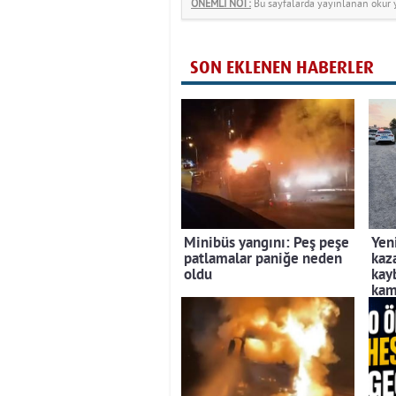
ÖNEMLİ NOT:
Bu sayfalarda yayınlanan okur yo
SON EKLENEN HABERLER
Minibüs yangını: Peş peşe
Yen
patlamalar paniğe neden
kaz
oldu
kayb
kam