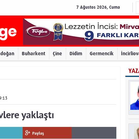
7 Ağustos 2026, Cuma
zdoğan
Buharkent
Çine
Didim
Germencik
İncirlio
YAZ
9:13
lere yaklaştı
Paylaş