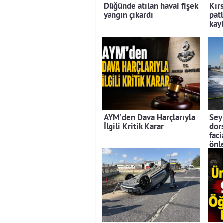
Düğünde atılan havai fişek
Kır
yangın çıkardı
pat
kay
AYM’den Dava Harçlarıyla
Seyi
İlgili Kritik Karar
dors
faci
önl