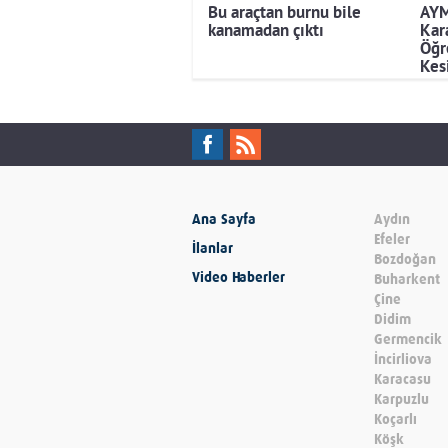
Bu araçtan burnu bile
AYM
kanamadan çıktı
Kara
Öğre
Kes
Ana Sayfa
Aydın
Efeler
İlanlar
Bozdoğan
Video Haberler
Buharkent
Çine
Didim
Germencik
İncirliova
Karacasu
Karpuzlu
Koçarlı
Köşk