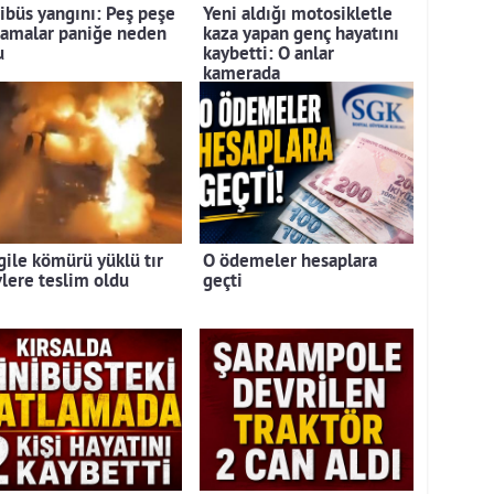
ibüs yangını: Peş peşe
Yeni aldığı motosikletle
lamalar paniğe neden
kaza yapan genç hayatını
u
kaybetti: O anlar
kamerada
gile kömürü yüklü tır
O ödemeler hesaplara
vlere teslim oldu
geçti