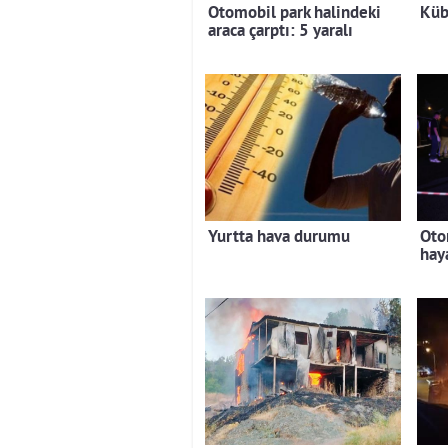
Otomobil park halindeki
Küb
araca çarptı: 5 yaralı
Yurtta hava durumu
Oto
hay