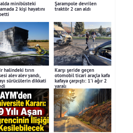
salda minibüsteki
Şarampole devrilen
lamada 2 kişi hayatını
traktör 2 can aldı
betti
r halindeki tırın
Karşı şeride geçen
esi alev alev yandı,
otomobil ticari araçla kafa
ayı sürücülerin dikkati
kafaya çarpıştı: 1’i ağır 2
edi
yaralı