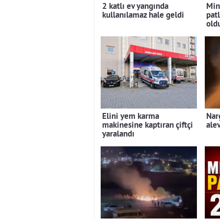
2 katlı ev yangında
Min
kullanılamaz hale geldi
pat
old
Elini yem karma
Nar
makinesine kaptıran çiftçi
ale
yaralandı