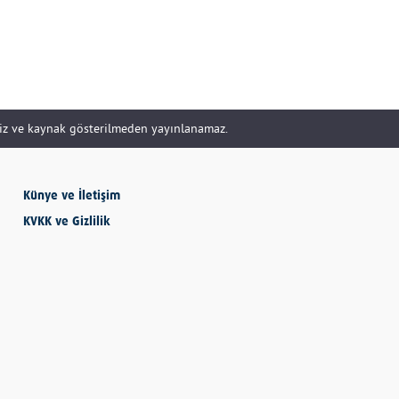
DOĞRU YÖNETİLİR?
Uzm. Özge Apak
Çerçioğlu'nu Kurtaran
Paralar...
siz ve kaynak gösterilmeden yayınlanamaz.
SERHAN SEYHAN
Künye ve İletişim
KISSA’DAN HİSSE…
KVKK ve Gizlilik
İBRAHİM AYVAZOĞLU
Vicdan, kanla ölçülmez
Selime Aydemir