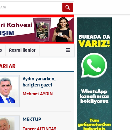
va
Resmi ilanlar
ARLAR
Aydın yanarken,
hariçten gazel
okuyarak kalpleri de
Mehmet AYDIN
kırmayın...
MEKTUP
Tuncer ALTINTAŞ