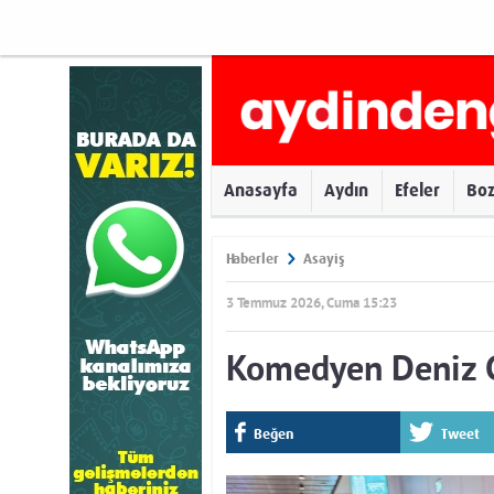
Anasayfa
Aydın
Efeler
Bo
Haberler
Asayiş
3 Temmuz 2026, Cuma 15:23
Komedyen Deniz G
Beğen
Tweet