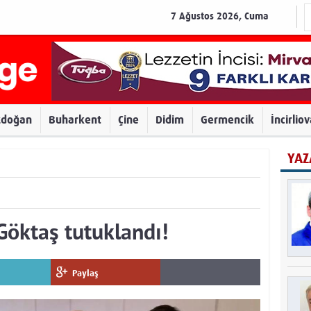
7 Ağustos 2026, Cuma
zdoğan
Buharkent
Çine
Didim
Germencik
İncirlio
YAZ
öktaş tutuklandı!
Paylaş