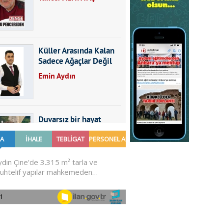
Küller Arasında Kalan
Sadece Ağaçlar Değil
Emin Aydın
Duvarsız bir hayat
Furkan SARICA
GÜNDEMDE NELER
OLMALI?
Ali Sarayköylü