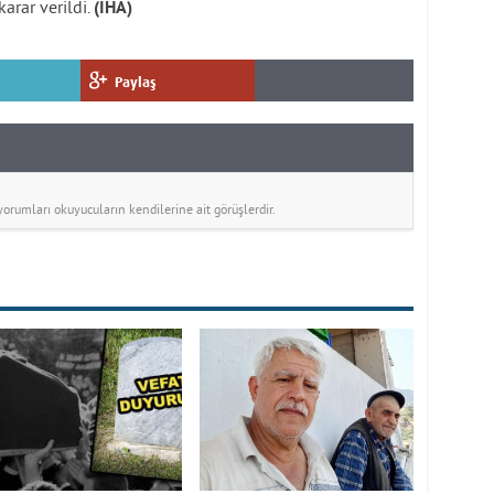
arar verildi.
(İHA)
Paylaş
rumları okuyucuların kendilerine ait görüşlerdir.